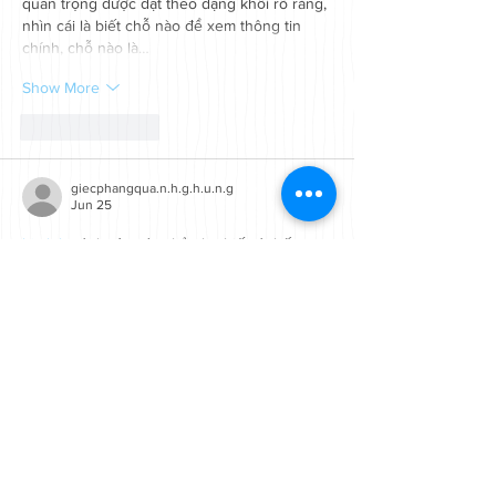
quan trọng được đặt theo dạng khối rõ ràng, 
nhìn cái là biết chỗ nào để xem thông tin 
chính, chỗ nào là…
Show More
Like
Reply
giecphangqua.n.h.g.h.u.n.g
Jun 25
hitclub
 mình vừa vào thử cho biết vì thấy 
nhiều người nhắc, chủ yếu muốn xem trang 
họ làm ra sao thôi. Vừa mở lên là thấy họ 
nhắc chuyện kiểm tra đúng link đúng tên 
miền đặt khá nổi bật, kiểu ưu tiên cho người 
mới nên mình cũng đỡ lăn tăn hơn. Mình 
không bấm lung tung hay đăng nhập gì, chỉ 
lướt qua vài đoạn hướng dẫn cơ bản và nhìn 
giao diện tổng thể. Cảm giác…
Show More