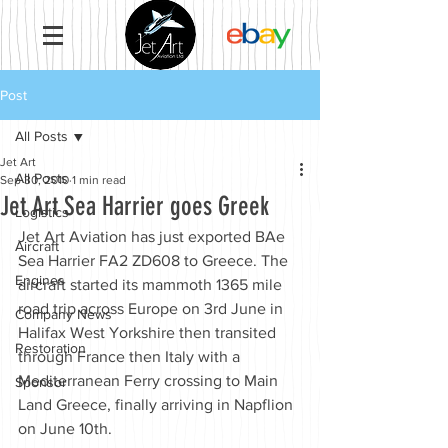
Post
All Posts
Jet Art
All Posts
Sep 30, 2010
1 min read
Jet Art Sea Harrier goes Greek
Logistics
Jet Art Aviation has just exported BAe 
Aircraft
Sea Harrier FA2 ZD608 to Greece. The 
Engines
aircraft started its mammoth 1365 mile 
road trip across Europe on 3rd June in 
Company News
Halifax West Yorkshire then transited 
Restoration
through France then Italy with a 
Mediterranean Ferry crossing to Main 
Sponsor
Land Greece, finally arriving in Napflion 
on June 10th.