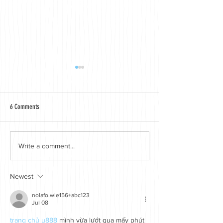
6 Comments
Transatlantic Air Race Harrier XV741
Jet Art appears in Fly
Write a comment...
Heading to Brooklands Museum for
with a workshop piece 
Public Display
Transatlantic Air Race 
Newest
nolafo.wle156+abc123
Jul 08
trang chủ u888
 mình vừa lướt qua mấy phút 