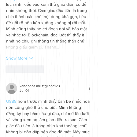
lúc rảnh, kiểu vào xem thử giao diện có dễ 
nhìn không thôi. Cảm giác đầu tiên là trang 
chia thành các khối nội dung khá gọn, tiêu 
đề nổi rõ nên kéo xuống không bị rối mắt. 
Mình cũng thấy họ có đoạn nói về bảo mật 
và nhắc tới Blockchain, đọc lướt thì thấy ít 
nhất họ chịu ghi thông tin thẳng thắn chứ 
không giấu giếm gì. Thanh…
Show More
Like
Reply
kandadaa.mri.ttg+abc123
Jul 01
U888
 hôm trước mình thấy bạn bè nhắc hoài 
nên cũng ghé thử cho biết. Mình không 
đăng ký hay bấm sâu gì đâu, chỉ mở lên lướt 
vài vòng xem họ làm giao diện ra sao. Cảm 
giác đầu tiên là trang nhìn khá thoáng, chữ 
không bị dồn dập nên đọc đỡ mệt. Mấy mục 